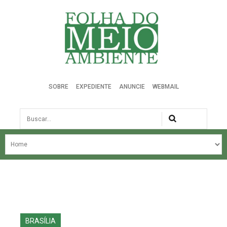
Folha do Meio Ambiente
SOBRE
EXPEDIENTE
ANUNCIE
WEBMAIL
Busca
NOSSA HISTÓRIA
ÚLTIMAS NOTÍCIAS
EDIÇÃO DO MÊS
EDIÇÕES ANTERIORES
BRASÍLIA