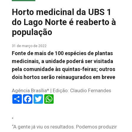
COLUNA DO MEIO
Horto medicinal da UBS 1
FALE CONOSCO
do Lago Norte é reaberto à
população
31 de março de 2022
Fonte de mais de 100 espécies de plantas
medicinais, a unidade poderá ser visitada
pela comunidade às quintas-feiras; outros
dois hortos serão reinaugurados em breve
Agência Brasília* | Edição: Claudio Fernandes
Share
Facebook
Twitter
WhatsApp
“A gente já viu os resultados. Podemos produzir