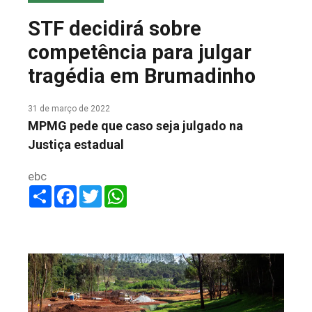
COLUNA DO MEIO
STF decidirá sobre
FALE CONOSCO
competência para julgar
tragédia em Brumadinho
31 de março de 2022
MPMG pede que caso seja julgado na
Justiça estadual
ebc
Share
Facebook
Twitter
WhatsApp