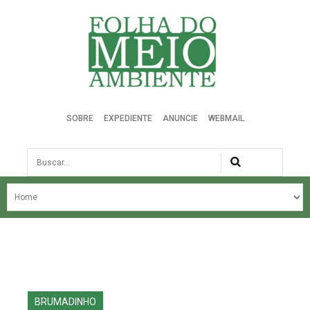
Folha do Meio Ambiente
SOBRE
EXPEDIENTE
ANUNCIE
WEBMAIL
Busca
NOSSA HISTÓRIA
ÚLTIMAS NOTÍCIAS
EDIÇÃO DO MÊS
EDIÇÕES ANTERIORES
BRUMADINHO