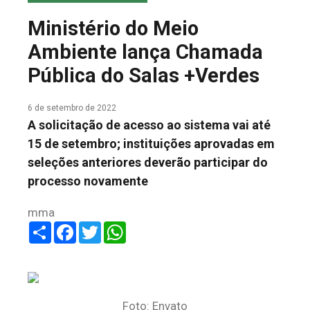
COLUNA DO MEIO
Ministério do Meio
FALE CONOSCO
Ambiente lança Chamada
Pública do Salas +Verdes
6 de setembro de 2022
A solicitação de acesso ao sistema vai até
15 de setembro; instituições aprovadas em
seleções anteriores deverão participar do
processo novamente
mma
Share
Facebook
Twitter
WhatsApp
Foto: Envato