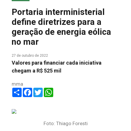
COLUNA DO MEIO
Portaria interministerial
FALE CONOSCO
define diretrizes para a
geração de energia eólica
no mar
27 de outubro de 2022
Valores para financiar cada iniciativa
chegam a R$ 525 mil
mma
Share
Facebook
Twitter
WhatsApp
Foto: Thiago Foresti