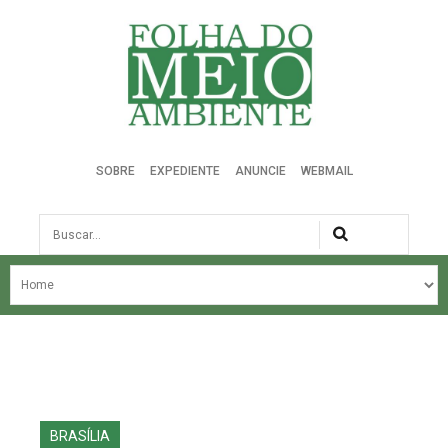
Folha do Meio Ambiente
SOBRE
EXPEDIENTE
ANUNCIE
WEBMAIL
Busca
NOSSA HISTÓRIA
ÚLTIMAS NOTÍCIAS
EDIÇÃO DO MÊS
EDIÇÕES ANTERIORES
BRASÍLIA