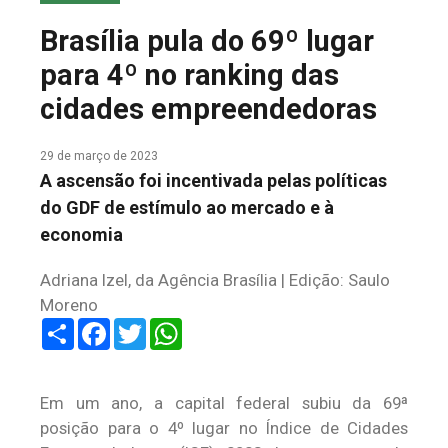
COLUNA DO MEIO
Brasília pula do 69º lugar
FALE CONOSCO
para 4º no ranking das
cidades empreendedoras
29 de março de 2023
A ascensão foi incentivada pelas políticas
do GDF de estímulo ao mercado e à
economia
Adriana Izel, da Agência Brasília | Edição: Saulo
Moreno
Share
Facebook
Twitter
WhatsApp
Em um ano, a capital federal subiu da 69ª
posição para o 4º lugar no Índice de Cidades