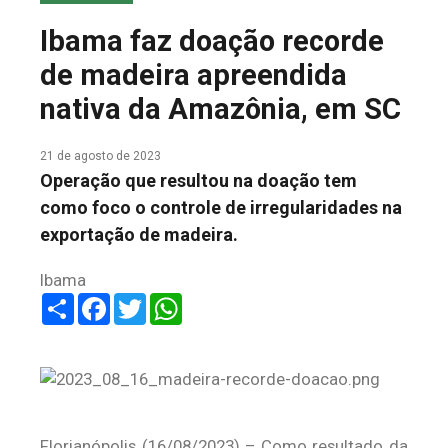
COLUNA DO MEIO
Ibama faz doação recorde
FALE CONOSCO
de madeira apreendida
nativa da Amazônia, em SC
21 de agosto de 2023
Operação que resultou na doação tem
como foco o controle de irregularidades na
exportação de madeira.
Ibama
Share
Facebook
Twitter
WhatsApp
Florianópolis (16/08/2023) – Como resultado da