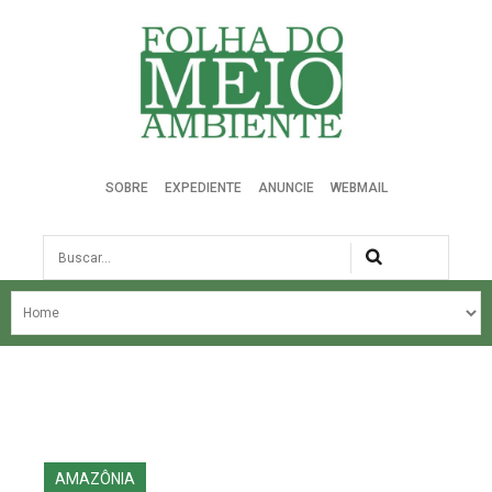
Folha do Meio Ambiente
SOBRE
EXPEDIENTE
ANUNCIE
WEBMAIL
Busca
NOSSA HISTÓRIA
ÚLTIMAS NOTÍCIAS
EDIÇÃO DO MÊS
EDIÇÕES ANTERIORES
AMAZÔNIA