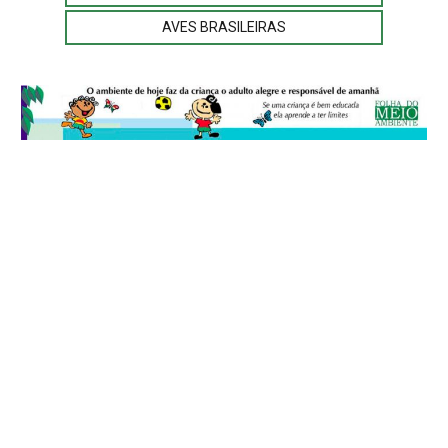
AVES BRASILEIRAS
© 2026
Folha do Meio Ambiente
é uma publicação da Folha do Meio
Ambiente Cultura Viva Editora Ltda
SRTV Sul, Quadra 701 Conjunto D, Bloco A, Sala 717 - CEP 70.340-000 -