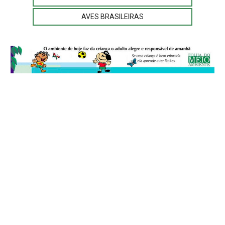
AVES BRASILEIRAS
© 2026
Folha do Meio Ambiente
é uma publicação da Folha do Meio
Ambiente Cultura Viva Editora Ltda
SRTV Sul, Quadra 701 Conjunto D, Bloco A, Sala 717 - CEP 70.340-000 -