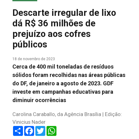
COLUNA DO MEIO
Descarte irregular de lixo
FALE CONOSCO
dá R$ 36 milhões de
prejuízo aos cofres
públicos
18 de novembro de 2023
Cerca de 400 mil toneladas de resíduos
sólidos foram recolhidas nas áreas públicas
do DF, de janeiro a agosto de 2023. GDF
investe em campanhas educativas para
diminuir ocorrências
Carolina Caraballo, da Agência Brasília | Edição:
Vinicius Nader
Share
Facebook
Twitter
WhatsApp