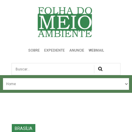
Folha do Meio Ambiente
SOBRE
EXPEDIENTE
ANUNCIE
WEBMAIL
Busca
NOSSA HISTÓRIA
ÚLTIMAS NOTÍCIAS
EDIÇÃO DO MÊS
EDIÇÕES ANTERIORES
BRASÍLIA