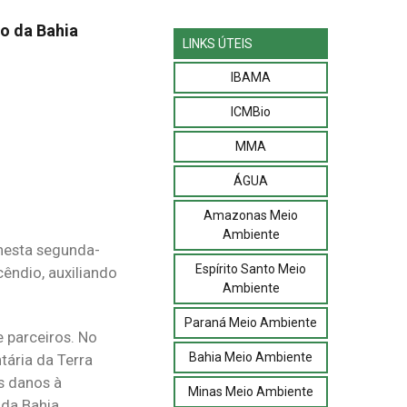
o da Bahia
LINKS ÚTEIS
IBAMA
ICMBio
MMA
ÁGUA
Amazonas Meio
Ambiente
nesta segunda-
Espírito Santo Meio
cêndio, auxiliando
Ambiente
Paraná Meio Ambiente
 parceiros. No
Bahia Meio Ambiente
ária da Terra
s danos à
Minas Meio Ambiente
da Bahia.