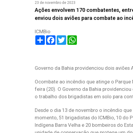
23 de novembro de 2023
Ações envolvem 170 combatentes, entre
enviou dois aviões para combate ao inc
ICMBio
Share
Facebook
Twitter
WhatsApp
Governo da Bahia providenciou dois aviões A
Ocombate ao incêndio que atinge o Parque 
feira (20). O Governo da Bahia providenciou 
o trabalho dos brigadistas em solo para co
Desde o dia 13 de novembro o incêndio que 
momento, 51 brigadistas do ICMBio, 10 do P
Indígena Barra Velha e 20 bombeiros do Est
unidade de conservação que protege um dos