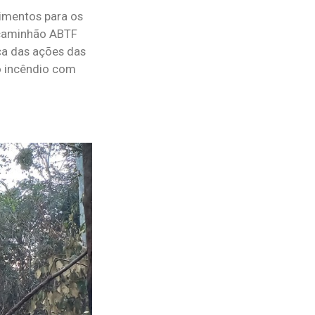
imentos para os
 caminhão ABTF
nça das ações das
o incêndio com