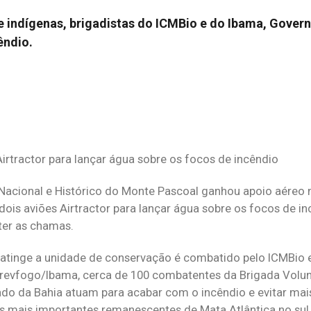
 indígenas, brigadistas do ICMBio e do Ibama, Govern
êndio.
irtractor para lançar água sobre os focos de incêndio
Nacional e Histórico do Monte Pascoal ganhou apoio aéreo 
dois aviões Airtractor para lançar água sobre os focos de in
nter as chamas.
atinge a unidade de conservação é combatido pelo ICMBio e
revfogo/Ibama, cerca de 100 combatentes da Brigada Volunt
ado da Bahia atuam para acabar com o incêndio e evitar mai
 mais importantes remanescentes de Mata Atlântica no sul 