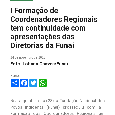
COLUNA DO MEIO
I Formação de
FALE CONOSCO
Coordenadores Regionais
tem continuidade com
apresentações das
Diretorias da Funai
24 de novembro de 2023
Foto: Lohana Chaves/Funai
Funai
Share
Facebook
Twitter
WhatsApp
Nesta quinta-feira (23), a Fundação Nacional dos
Povos Indígenas (Funai) prosseguiu com a I
Formação dos Coordenadores Regionais em