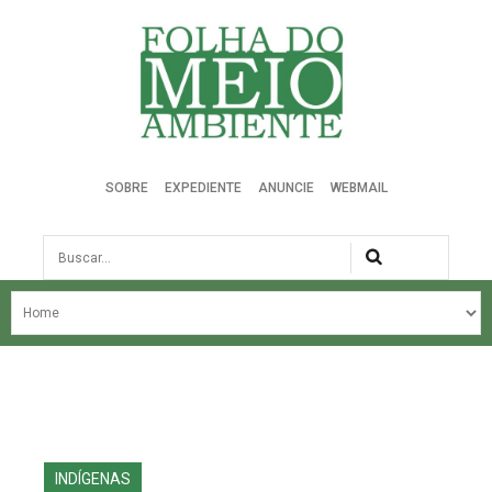
Folha do Meio Ambiente
SOBRE
EXPEDIENTE
ANUNCIE
WEBMAIL
Busca
NOSSA HISTÓRIA
ÚLTIMAS NOTÍCIAS
EDIÇÃO DO MÊS
EDIÇÕES ANTERIORES
INDÍGENAS