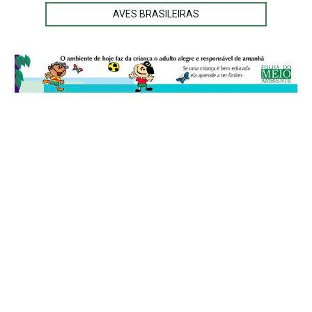
AVES BRASILEIRAS
© 2026
Folha do Meio Ambiente
é uma publicação da Folha do Meio
Ambiente Cultura Viva Editora Ltda
SRTV Sul, Quadra 701 Conjunto D, Bloco A, Sala 717 - CEP 70.340-000 -
Asa Sul - Brasília/DF - Brasil.