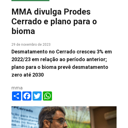
COLUNA DO MEIO
MMA divulga Prodes
FALE CONOSCO
Cerrado e plano para o
bioma
29 de novembro de 2023
Desmatamento no Cerrado cresceu 3% em
2022/23 em relação ao período anterior;
plano para o bioma prevê desmatamento
zero até 2030
mma
Share
Facebook
Twitter
WhatsApp