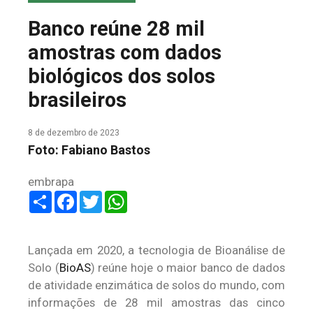
COLUNA DO MEIO
Banco reúne 28 mil
FALE CONOSCO
amostras com dados
biológicos dos solos
brasileiros
8 de dezembro de 2023
Foto: Fabiano Bastos
embrapa
Share
Facebook
Twitter
WhatsApp
Lançada em 2020, a tecnologia de Bioanálise de
Solo (
BioAS
) reúne hoje o maior banco de dados
de atividade enzimática de solos do mundo, com
informações de 28 mil amostras das cinco