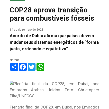
COLUNA DO MEIO
COP28 aprova transição
FALE CONOSCO
para combustíveis fósseis
14 de dezembro de 2023
Acordo de Dubai afirma que países devem
mudar seus sistemas energéticos de “forma
justa, ordenada e equitativa”
mma
Share
Facebook
Twitter
WhatsApp
Plenária final da COP28, em Dubai, nos Emirados