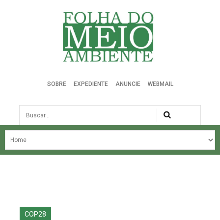
Folha do Meio Ambiente
SOBRE
EXPEDIENTE
ANUNCIE
WEBMAIL
Busca
NOSSA HISTÓRIA
ÚLTIMAS NOTÍCIAS
EDIÇÃO DO MÊS
EDIÇÕES ANTERIORES
COP28