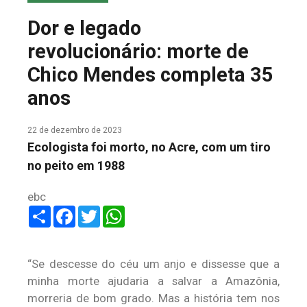
COLUNA DO MEIO
Dor e legado
FALE CONOSCO
revolucionário: morte de
Chico Mendes completa 35
anos
22 de dezembro de 2023
Ecologista foi morto, no Acre, com um tiro
no peito em 1988
ebc
Share
Facebook
Twitter
WhatsApp
“Se descesse do céu um anjo e dissesse que a
minha morte ajudaria a salvar a Amazônia,
morreria de bom grado. Mas a história tem nos