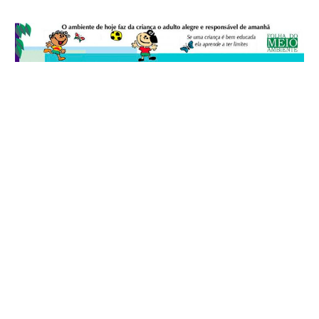
© 2026
Folha do Meio Ambiente
é uma publicação da Folha do Meio
Ambiente Cultura Viva Editora Ltda
SRTV Sul, Quadra 701 Conjunto D, Bloco A, Sala 717 - CEP 70.340-000 -
Asa Sul - Brasília/DF - Brasil.
EXPEDIENTE
ANUNCIE
WEBMAIL