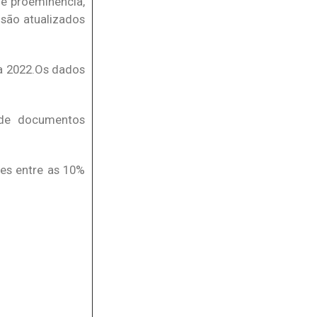
de proeminência,
 são atualizados
 a 2022.Os dados
 de documentos
ões entre as 10%