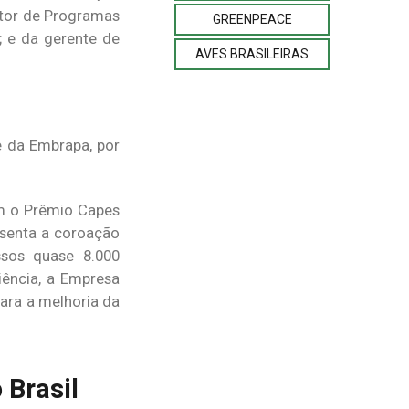
etor de Programas
GREENPEACE
; e da gerente de
AVES BRASILEIRAS
e da Embrapa, por
m o Prêmio Capes
resenta a coroação
ssos quase 8.000
iência, a Empresa
ara a melhoria da
 Brasil