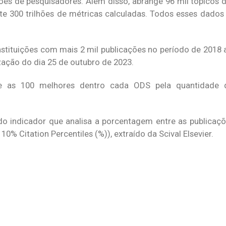
lhões de pesquisadores. Além disso, abrange 96 mil tópicos 
e 300 trilhões de métricas calculadas. Todos esses dados
nstituições com mais 2 mil publicações no período de 2018
ação do dia 25 de outubro de 2023.
ntre as 100 melhores dentro cada ODS pela quantidade
do indicador que analisa a porcentagem entre as publicaç
% Citation Percentiles (%)), extraído da Scival Elsevier.