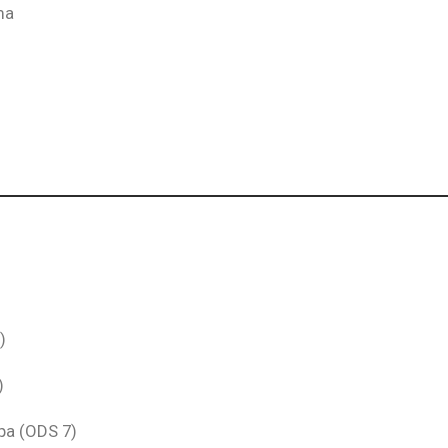
ma
)
)
npa (ODS 7)