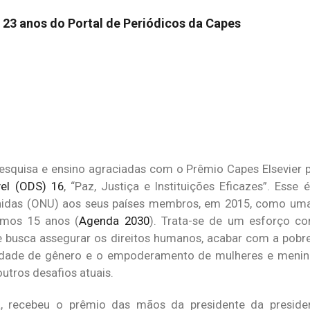
 23 anos do Portal de Periódicos da Capes
pesquisa e ensino agraciadas com o Prêmio Capes Elsevier
vel (ODS) 16
, “Paz, Justiça e Instituições Eficazes”. Ess
nidas (ONU) aos seus países membros, em 2015, como um
imos 15 anos (
Agenda 2030
). Trata-se de um esforço con
ue busca assegurar os direitos humanos, acabar com a pobre
ualdade de gênero e o empoderamento de mulheres e menina
tros desafios atuais.
há, recebeu o prêmio das mãos da presidente da presid