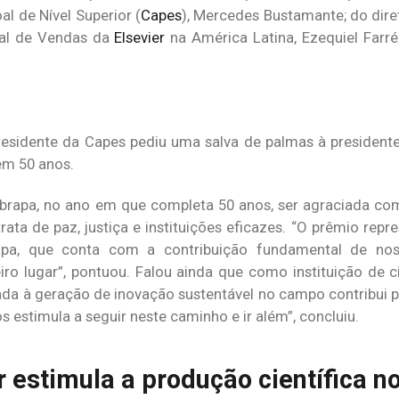
 de Nível Superior (
Capes
), Mercedes Bustamante; do dir
onal de Vendas da
Elsevier
na América Latina, Ezequiel Farré
presidente da Capes pediu uma salva de palmas à president
em 50 anos.
brapa, no ano em que completa 50 anos, ser agraciada co
rata de paz, justiça e instituições eficazes. “O prêmio rep
apa, que conta com a contribuição fundamental de no
o lugar”, pontuou. Falou ainda que como instituição de c
ada à geração de inovação sustentável no campo contribui p
 estimula a seguir neste caminho e ir além”, concluiu.
 estimula a produção científica no