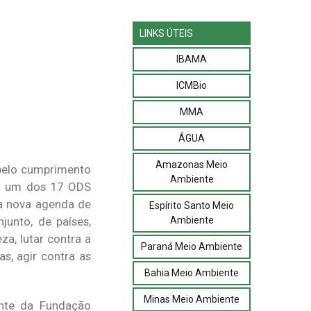
LINKS ÚTEIS
IBAMA
ICMBio
MMA
ÁGUA
Amazonas Meio
 pelo cumprimento
Ambiente
e é um dos 17 ODS
a nova agenda de
Espírito Santo Meio
Ambiente
junto, de países,
za, lutar contra a
Paraná Meio Ambiente
s, agir contra as
Bahia Meio Ambiente
Minas Meio Ambiente
ente da Fundação