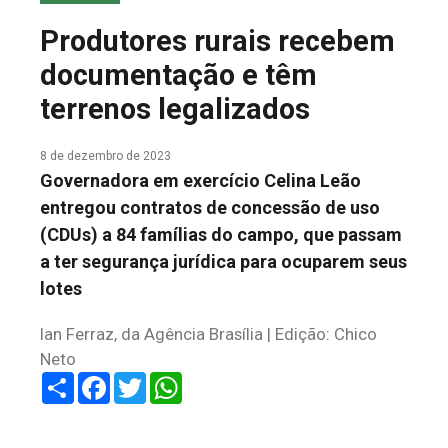
COLUNA DO MEIO
Produtores rurais recebem
FALE CONOSCO
documentação e têm
terrenos legalizados
8 de dezembro de 2023
Governadora em exercício Celina Leão
entregou contratos de concessão de uso
(CDUs) a 84 famílias do campo, que passam
a ter segurança jurídica para ocuparem seus
lotes
Ian Ferraz, da Agência Brasília | Edição: Chico
Neto
Share
Facebook
Twitter
WhatsApp