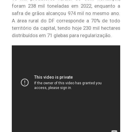
foram 238 mil toneladas em 2022, enquanto a
safra de grãos alcançou 974 mil no mesmo ano.
A área rural do DF corresponde a 70% de todo
território da capital, tendo hoje 230 mil hectares
distribuídos em 71 glebas para regularização.