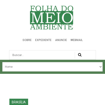
Folha do Meio Ambiente
SOBRE
EXPEDIENTE
ANUNCIE
WEBMAIL
Busca
NOSSA HISTÓRIA
ÚLTIMAS NOTÍCIAS
EDIÇÃO DO MÊS
EDIÇÕES ANTERIORES
BRASÍLIA