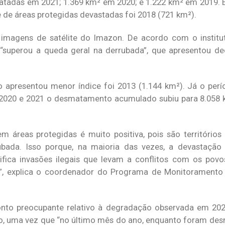
tadas em 2021; 1.369 km² em 2020; e 1.222 km² em 2019. E
de áreas protegidas devastadas foi 2018 (721 km²).
magens de satélite do Imazon. De acordo com o institut
“superou a queda geral na derrubada”, que apresentou d
presentou menor índice foi 2013 (1.144 km²). Já o per
2020 e 2021 o desmatamento acumulado subiu para 8.058 k
áreas protegidas é muito positiva, pois são territórios
bada. Isso porque, na maioria das vezes, a devastação 
ifica invasões ilegais que levam a conflitos com os pov
ios”, explica o coordenador do Programa de Monitorament
onto preocupante relativo à degradação observada em 202
ão, uma vez que “no último mês do ano, enquanto foram de