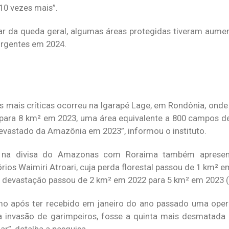
10 vezes mais”.
r da queda geral, algumas áreas protegidas tiveram aumen
urgentes em 2024.
ões mais críticas ocorreu na Igarapé Lage, em Rondônia, on
ara 8 km² em 2023, uma área equivalente a 800 campos de 
devastado da Amazônia em 2023”, informou o instituto.
das na divisa do Amazonas com Roraima também aprese
órios Waimiri Atroari, cuja perda florestal passou de 1 km² 
 devastação passou de 2 km² em 2022 para 5 km² em 2023 (
o após ter recebido em janeiro do ano passado uma oper
a invasão de garimpeiros, fosse a quinta mais desmatad