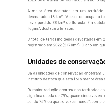
2023. Já a Waimiri Atroari ficou em nono lug
A maior área destruída em um território
desmatados 13 km². “Apesar de ocupar o to
havia perdido 88 km² de floresta. Em outu
ilegais”, destaca o Imazon.
O total de terras indígenas devastadas em 
registrado em 2022 (217 km²). O ano em qu
Unidades de conservaçã
Já as unidades de conservação anotaram u
instituto destaca que esta foi a menor área 
“A maior redução ocorreu nos territórios s
significa queda de 79%, quase cinco vezes 
sendo 75% ou quatro vezes menos”, compl