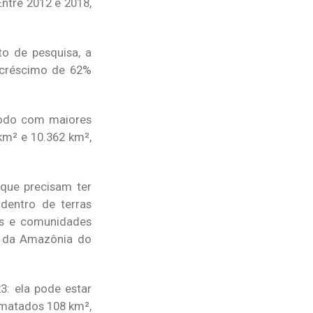
ntre 2012 e 2018,
o de pesquisa, a
ecréscimo de 62%
íodo com maiores
m² e 10.362 km²,
 que precisam ter
dentro de terras
os e comunidades
o da Amazônia do
3: ela pode estar
smatados 108 km²,