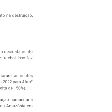
to na destruição,
de o desmatamento
futebol. Isso fez
ntaram aumentos
em 2022 para 4 km²
alta de 150%).
ação humanitária
a da Amazônia em