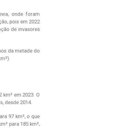
rewa, onde foram
ção, pois em 2022
oção de invasores
enos da metade do
km²).
2 km² em 2023. O
os, desde 2014.
ara 97 km², o que
km² para 185 km²,