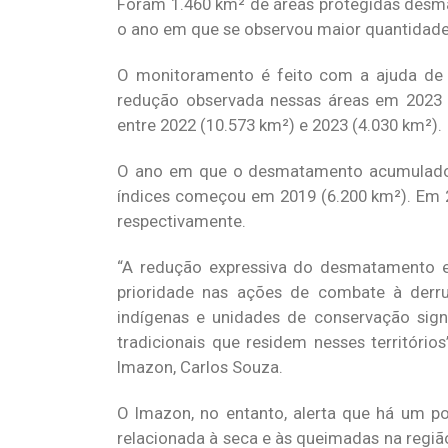
Foram 1.460 km² de áreas protegidas desma
o ano em que se observou maior quantidade 
O monitoramento é feito com a ajuda de i
redução observada nessas áreas em 2023 
entre 2022 (10.573 km²) e 2023 (4.030 km²).
O ano em que o desmatamento acumulado a
índices começou em 2019 (6.200 km²). Em 
respectivamente.
“A redução expressiva do desmatamento em 
prioridade nas ações de combate à derru
indígenas e unidades de conservação sign
tradicionais que residem nesses territór
Imazon, Carlos Souza.
O Imazon, no entanto, alerta que há um p
relacionada à seca e às queimadas na regi