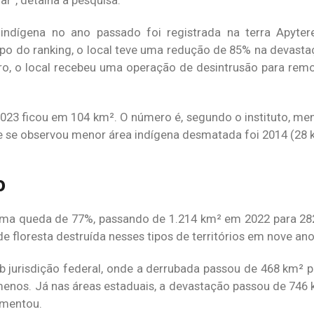
ar”, detalha a pesquisa.
 indígena no ano passado foi registrada na terra Apyte
po do ranking, o local teve uma redução de 85% na devasta
bro, o local recebeu uma operação de desintrusão para rem
2023 ficou em 104 km². O número é, segundo o instituto, m
e se observou menor área indígena desmatada foi 2014 (28 
o
ma queda de 77%, passando de 1.214 km² em 2022 para 28
de floresta destruída nesses tipos de territórios em nove an
ob jurisdição federal, onde a derrubada passou de 468 km² p
menos. Já nas áreas estaduais, a devastação passou de 746 
ementou.