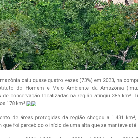
mazônia caiu quase quatro vezes (73%) em 2023, na comp
nstituto do Homem e Meio Ambiente da Amazônia (Ima
 de conservação localizadas na região atingiu 386 km². 
os 178 km².
nto de áreas protegidas da região chegou a 1.431 km²,
que foi percebido o início de uma alta que se manteve até 