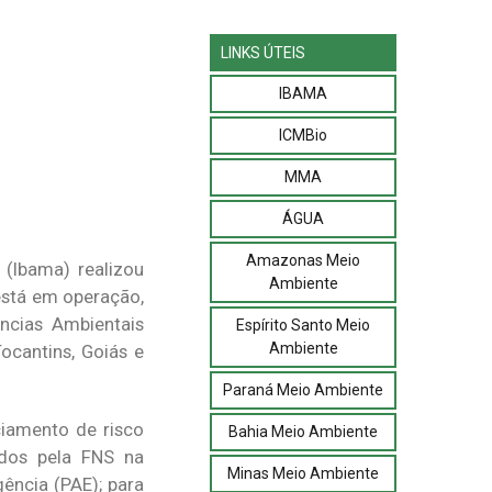
LINKS ÚTEIS
IBAMA
ICMBio
MMA
ÁGUA
Amazonas Meio
 (Ibama) realizou
Ambiente
 está em operação,
ncias Ambientais
Espírito Santo Meio
Ambiente
cantins, Goiás e
Paraná Meio Ambiente
ciamento de risco
Bahia Meio Ambiente
ados pela FNS na
Minas Meio Ambiente
ncia (PAE); para