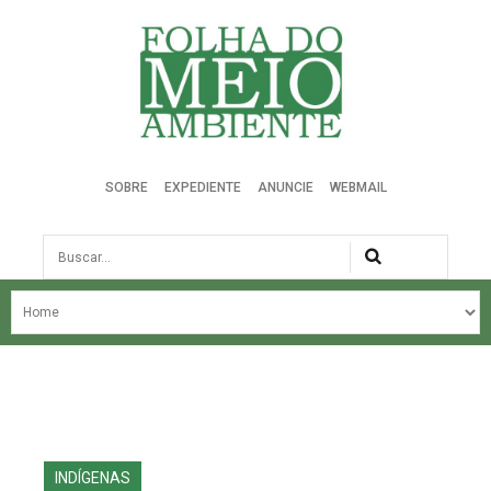
Folha do Meio Ambiente
SOBRE
EXPEDIENTE
ANUNCIE
WEBMAIL
Busca
NOSSA HISTÓRIA
ÚLTIMAS NOTÍCIAS
EDIÇÃO DO MÊS
EDIÇÕES ANTERIORES
INDÍGENAS