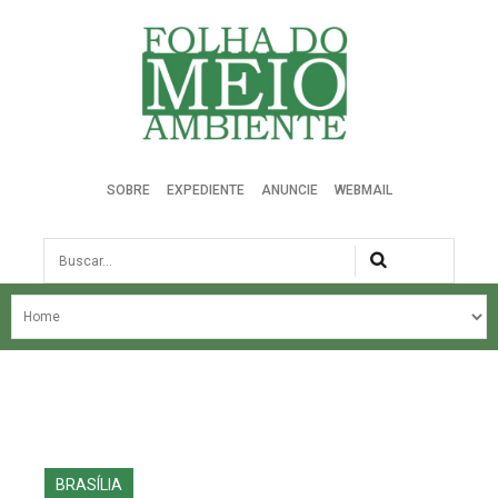
Folha do Meio Ambiente
SOBRE
EXPEDIENTE
ANUNCIE
WEBMAIL
Busca
NOSSA HISTÓRIA
ÚLTIMAS NOTÍCIAS
EDIÇÃO DO MÊS
EDIÇÕES ANTERIORES
BRASÍLIA