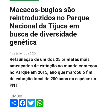
COLUNA DO MEIO
Macacos-bugios são
FALE CONOSCO
reintroduzidos no Parque
Nacional da Tijuca em
busca de diversidade
genética
4 de janeiro de 2024
Refaunação de um dos 25 primatas mais
ameaçados de extinção no mundo começou
no Parque em 2015, ano que marcou o fim
da extinção local de 200 anos da espécie no
PNT
ICMBio
Share
Facebook
Twitter
WhatsApp