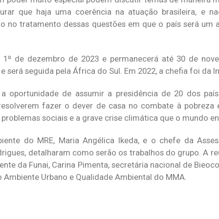
rar que haja uma coerência na atuação brasileira, e n
o no tratamento dessas questões em que o país será um a
em 1º de dezembro de 2023 e permanecerá até 30 de nov
a e será seguida pela África do Sul. Em 2022, a chefia foi da I
a oportunidade de assumir a presidência de 20 dos país
 resolverem fazer o dever de casa no combate à pobreza 
problemas sociais e a grave crise climática que o mundo en
ente do MRE, Maria Angélica Ikeda, e o chefe da Assess
drigues, detalharam como serão os trabalhos do grupo. A r
nte da Funai, Carina Pimenta, secretária nacional de Bieo
eio Ambiente Urbano e Qualidade Ambiental do MMA.