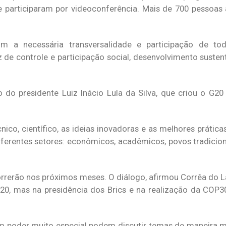
e participaram por videoconferência. Mais de 700 pessoa
m a necessária transversalidade e participação de tod
 de controle e participação social, desenvolvimento sustent
o presidente Luiz Inácio Lula da Silva, que criou o G20 
o, científico, as ideias inovadoras e as melhores práticas
ferentes setores: econômicos, acadêmicos, povos tradiciona
rerão nos próximos meses. O diálogo, afirmou Corrêa do La
G20, mas na presidência dos Brics e na realização da COP3
 poder muito especial podem discutir temas de maneira m