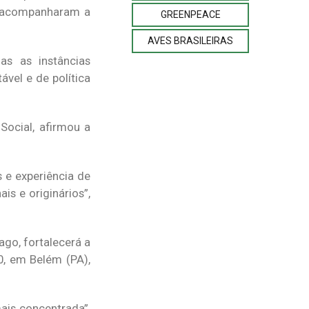
s acompanharam a
GREENPEACE
AVES BRASILEIRAS
as as instâncias
ável e de política
Social, afirmou a
 e experiência de
is e originários”,
go, fortalecerá a
0, em Belém (PA),
ais concentrada”,