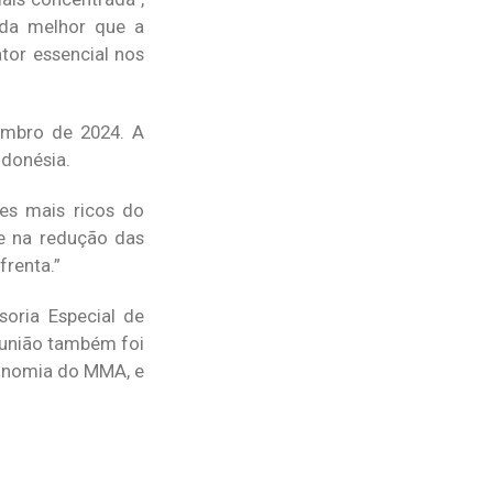
ada melhor que a
tor essencial nos
embro de 2024. A
ndonésia.
es mais ricos do
e na redução das
frenta.”
oria Especial de
eunião também foi
conomia do MMA, e