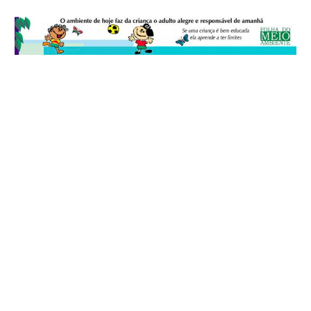
© 2026
Folha do Meio Ambiente
é uma publicação da Folha do Meio
Ambiente Cultura Viva Editora Ltda
SRTV Sul, Quadra 701 Conjunto D, Bloco A, Sala 717 - CEP 70.340-000 -
Asa Sul - Brasília/DF - Brasil.
EXPEDIENTE
ANUNCIE
WEBMAIL