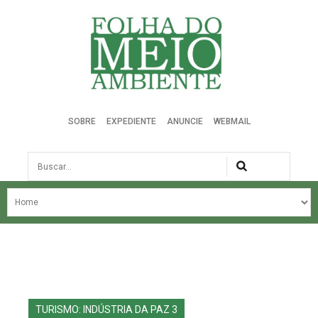
Folha do Meio Ambiente
SOBRE
EXPEDIENTE
ANUNCIE
WEBMAIL
Busca
NOSSA HISTÓRIA
ÚLTIMAS NOTÍCIAS
EDIÇÃO DO MÊS
EDIÇÕES ANTERIORES
TURISMO: INDÚSTRIA DA PAZ 3