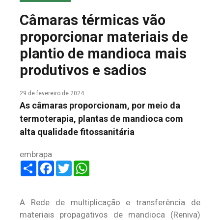
COLUNA DO MEIO
Câmaras térmicas vão
FALE CONOSCO
proporcionar materiais de
plantio de mandioca mais
produtivos e sadios
29 de fevereiro de 2024
As câmaras proporcionam, por meio da
termoterapia, plantas de mandioca com
alta qualidade fitossanitária
embrapa
Share
Facebook
Twitter
WhatsApp
A Rede de multiplicação e transferência de
materiais propagativos de mandioca (Reniva)