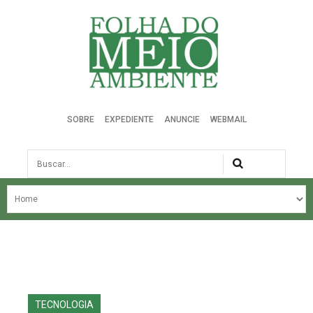
Folha do Meio Ambiente
SOBRE
EXPEDIENTE
ANUNCIE
WEBMAIL
Busca
NOSSA HISTÓRIA
ÚLTIMAS NOTÍCIAS
EDIÇÃO DO MÊS
EDIÇÕES ANTERIORES
TECNOLOGIA