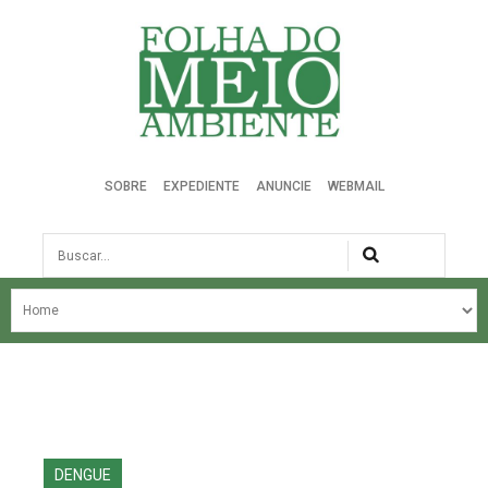
Folha do Meio Ambiente
SOBRE
EXPEDIENTE
ANUNCIE
WEBMAIL
Busca
NOSSA HISTÓRIA
ÚLTIMAS NOTÍCIAS
EDIÇÃO DO MÊS
EDIÇÕES ANTERIORES
DENGUE