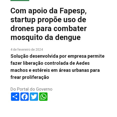
COLUNA DO MEIO
Com apoio da Fapesp,
FALE CONOSCO
startup propõe uso de
drones para combater
mosquito da dengue
4 de fevereiro de 2024
Solução desenvolvida por empresa permite
fazer liberação controlada de Aedes
machos e estéreis em áreas urbanas para
frear proliferação
Do Portal do Governo
Share
Facebook
Twitter
WhatsApp