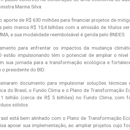
nistra Marina Silva.
aporte de R$ 630 milhões para financiar projetos de miti
dos pelo menos R$ 10,4 bilhões com a emissão de títulos ve
MMA, e sua modalidade reembolsável é gerida pelo BNDES.
amento para enfrentar os impactos da mudança climáti
ID estão impulsionando têm o potencial de ampliar o nível
 em sua jornada para a transformação ecológica e fortal
e o presidente do BID.
sinaram documento para impulsionar soluções técnicas e
ática do Brasil, o Fundo Clima e o Plano de Transformação 
 bilhão (cerca de R$ 5 bilhões) no Fundo Clima, com fo
íduos sólidos.
asil está bem alinhado com o Plano de Transformação Eco
a apoiar sua implementação, ao ampliar projetos cujo fo