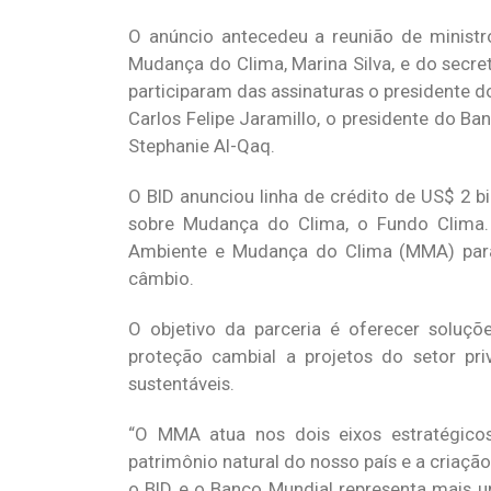
O anúncio antecedeu a reunião de ministr
Mudança do Clima, Marina Silva, e do secr
participaram das assinaturas o presidente do
Carlos Felipe Jaramillo, o presidente do B
Stephanie Al-Qaq.
O BID anunciou linha de crédito de US$ 2 b
sobre Mudança do Clima, o Fundo Clima
Ambiente e Mudança do Clima (MMA) para f
câmbio.
O objetivo da parceria é oferecer soluçõe
proteção cambial a projetos do setor pr
sustentáveis.
“O MMA atua nos dois eixos estratégico
patrimônio natural do nosso país e a criaç
o BID e o Banco Mundial representa mais 