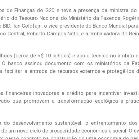
os de Finanças do G20 e teve a presença da ministra do
etário do Tesouro Nacional do Ministério da Fazenda, Rogé
 BID, Ilan Goldfajn, o vice-presidente do Banco Mundial para
anco Central, Roberto Campos Neto, e a embaixadora do Reino
ilhões (cerca de R$ 10 bilhões) e apoio técnico no âmbito 
. O banco assinou documento com os ministérios da Fa
acilitar a entrada de recursos externos e protegê-los d
s financeiras inovadoras e crédito para incentivar inves
ivado que promovam a transformação ecológica e prátic
s do desenvolvimento sustentável: o enfrentamento dos
ão de um novo ciclo de prosperidade econômica e social. O e
um passo concreto na construção de uma economia de base