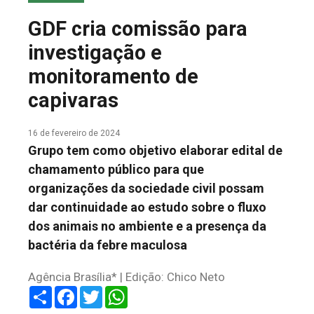
COLUNA DO MEIO
GDF cria comissão para
FALE CONOSCO
investigação e
monitoramento de
capivaras
16 de fevereiro de 2024
Grupo tem como objetivo elaborar edital de
chamamento público para que
organizações da sociedade civil possam
dar continuidade ao estudo sobre o fluxo
dos animais no ambiente e a presença da
bactéria da febre maculosa
Agência Brasília* | Edição: Chico Neto
Share
Facebook
Twitter
WhatsApp