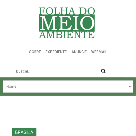
Folha do Meio Ambiente
SOBRE
EXPEDIENTE
ANUNCIE
WEBMAIL
Busca
NOSSA HISTÓRIA
ÚLTIMAS NOTÍCIAS
EDIÇÃO DO MÊS
EDIÇÕES ANTERIORES
BRASÍLIA