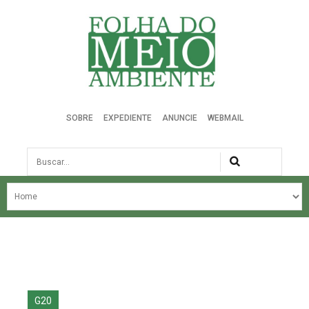
Folha do Meio Ambiente
SOBRE
EXPEDIENTE
ANUNCIE
WEBMAIL
Busca
NOSSA HISTÓRIA
ÚLTIMAS NOTÍCIAS
EDIÇÃO DO MÊS
EDIÇÕES ANTERIORES
G20