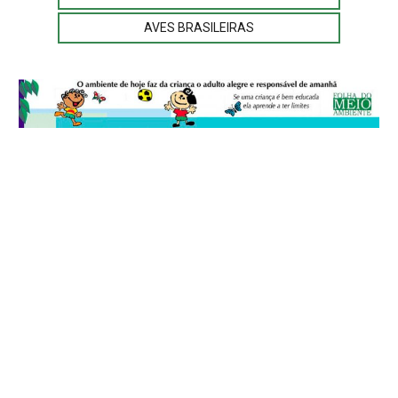
AVES BRASILEIRAS
© 2026
Folha do Meio Ambiente
é uma publicação da Folha do Meio
Ambiente Cultura Viva Editora Ltda
SRTV Sul, Quadra 701 Conjunto D, Bloco A, Sala 717 - CEP 70.340-000 -