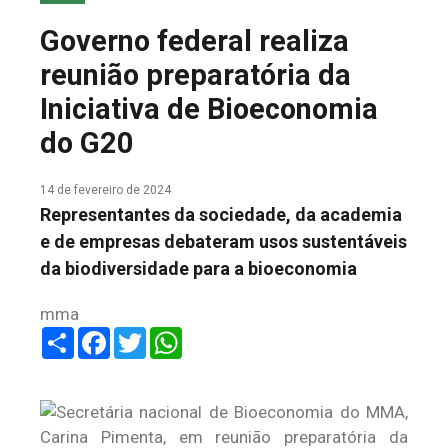
COLUNA DO MEIO
Governo federal realiza
FALE CONOSCO
reunião preparatória da
Iniciativa de Bioeconomia
do G20
14 de fevereiro de 2024
Representantes da sociedade, da academia
e de empresas debateram usos sustentáveis
da biodiversidade para a bioeconomia
mma
Share
Facebook
Twitter
WhatsApp