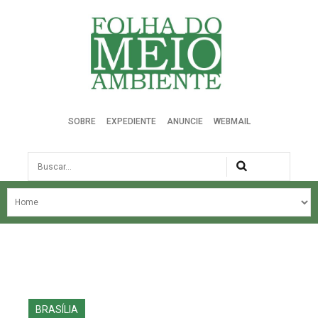
Folha do Meio Ambiente
SOBRE
EXPEDIENTE
ANUNCIE
WEBMAIL
Busca
NOSSA HISTÓRIA
ÚLTIMAS NOTÍCIAS
EDIÇÃO DO MÊS
EDIÇÕES ANTERIORES
BRASÍLIA