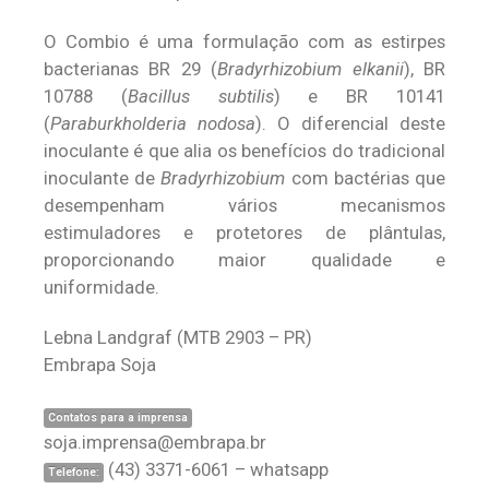
O Combio é uma formulação com as estirpes
bacterianas BR 29 (
Bradyrhizobium elkanii
), BR
10788 (
Bacillus subtilis
) e BR 10141
(
Paraburkholderia nodosa
). O diferencial deste
inoculante é que alia os benefícios do tradicional
inoculante de
Bradyrhizobium
com bactérias que
desempenham vários mecanismos
estimuladores e protetores de plântulas,
proporcionando maior qualidade e
uniformidade.
Lebna Landgraf
(MTB 2903 – PR)
Embrapa Soja
Contatos para a imprensa
soja.imprensa@embrapa.br
(43) 3371-6061 – whatsapp
Telefone: