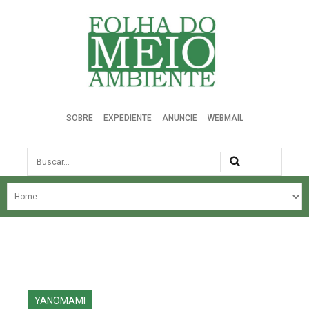
Folha do Meio Ambiente
SOBRE
EXPEDIENTE
ANUNCIE
WEBMAIL
Busca
NOSSA HISTÓRIA
ÚLTIMAS NOTÍCIAS
EDIÇÃO DO MÊS
EDIÇÕES ANTERIORES
YANOMAMI