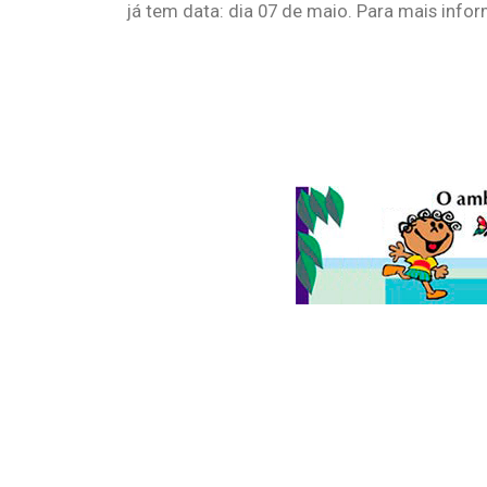
já tem data: dia 07 de maio. Para mais inf
© 2026
Folha do Meio Ambiente
é uma publicação da Folha do M