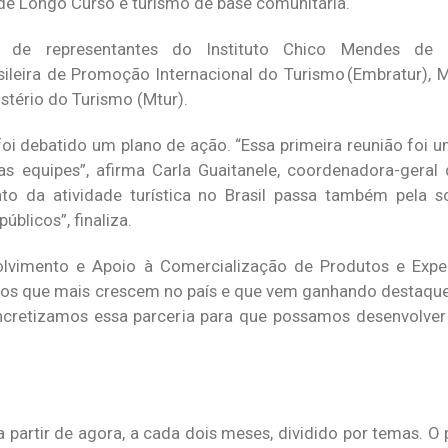
 de Longo Curso e turismo de base comunitária.
o de representantes do
Instituto Chico Mendes de
ileira de Promoção Internacional do Turismo (
Embratur), M
tério do Turismo (Mtur).
 foi debatido um plano de ação. “Essa primeira reunião foi 
as equipes”, afirma Carla Guaitanele, coordenadora-geral
o da atividade turística no Brasil passa também pela 
úblicos”, finaliza.
olvimento e Apoio à Comercialização de Produtos e Exper
os que mais crescem no país e que vem ganhando destaque
“Concretizamos essa parceria para que possamos desenvolve
 a partir de agora, a cada dois meses, dividido por temas. 