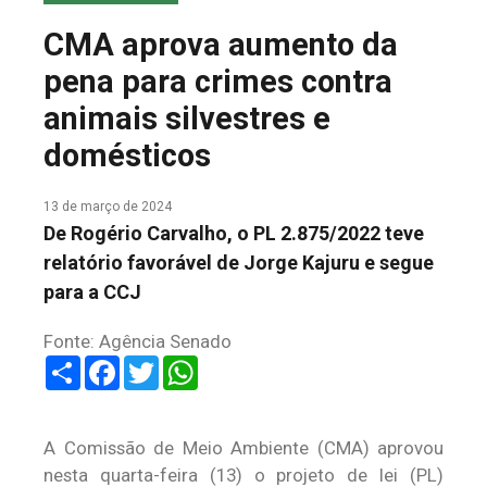
COLUNA DO MEIO
CMA aprova aumento da
FALE CONOSCO
pena para crimes contra
animais silvestres e
domésticos
13 de março de 2024
De Rogério Carvalho, o PL 2.875/2022 teve
relatório favorável de Jorge Kajuru e segue
para a CCJ
Fonte: Agência Senado
Share
Facebook
Twitter
WhatsApp
A Comissão de Meio Ambiente (CMA) aprovou
nesta quarta-feira (13) o projeto de lei (PL)