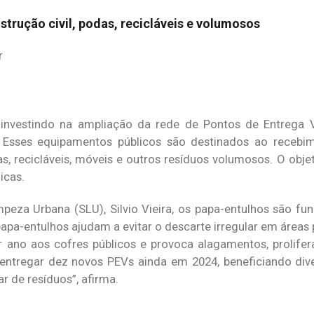
rução civil, podas, recicláveis e volumosos
r
 investindo na ampliação da rede de Pontos de Entrega V
Esses equipamentos públicos são destinados ao recebim
as, recicláveis, móveis e outros resíduos volumosos. O obj
icas.
mpeza Urbana (SLU), Silvio Vieira, os papa-entulhos são fu
papa-entulhos ajudam a evitar o descarte irregular em áreas 
 ano aos cofres públicos e provoca alagamentos, prolife
entregar dez novos PEVs ainda em 2024, beneficiando div
 de resíduos”, afirma.