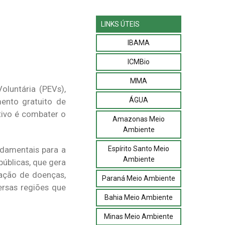
LINKS ÚTEIS
IBAMA
ICMBio
MMA
oluntária (PEVs),
ÁGUA
ento gratuito de
etivo é combater o
Amazonas Meio
Ambiente
Espírito Santo Meio
ndamentais para a
Ambiente
públicas, que gera
ração de doenças,
Paraná Meio Ambiente
ersas regiões que
Bahia Meio Ambiente
Minas Meio Ambiente