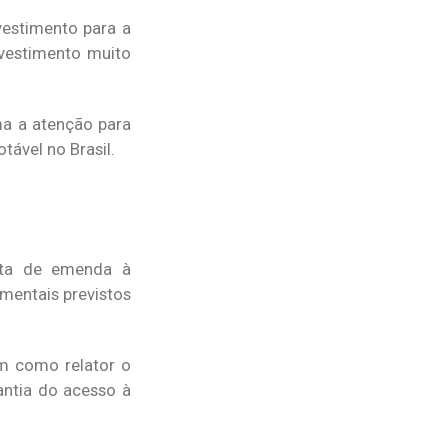
vestimento para a
nvestimento muito
ma a atenção para
ável no Brasil.
osta de emenda à
amentais previstos
m como relator o
ntia do acesso à