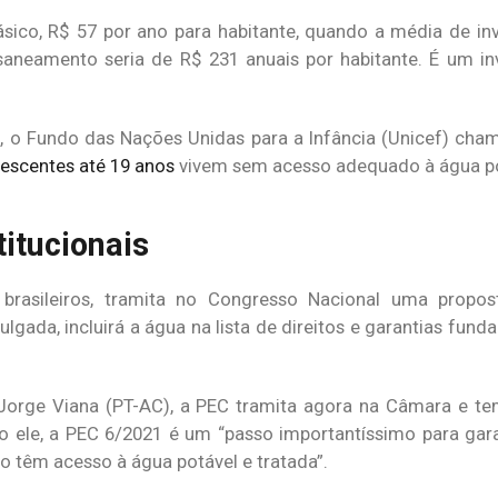
sico, R$ 57 por ano para habitante, quando a média de in
 saneamento seria de R$ 231 anuais por habitante. É um i
 o Fundo das Nações Unidas para a Infância (Unicef) cha
lescentes até 19 anos
vivem sem acesso adequado à água pot
titucionais
 brasileiros, tramita no Congresso Nacional uma prop
gada, incluirá a água na lista de direitos e garantias fund
orge Viana (PT-AC), a PEC tramita agora na Câmara e te
ele, a PEC 6/2021 é um “passo importantíssimo para gara
ão têm acesso à água potável e tratada”.