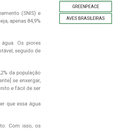
GREENPEACE
eamento (SNIS) e
AVES BRASILEIRAS
eja, apenas 84,9%
 água. Os piores
tável, seguido de
.
4,2% da população
nte] se enxergar,
ito e fácil de ser
er que essa água
to. Com isso, os