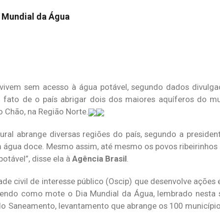
a Mundial da Água
 vivem sem acesso à água potável, segundo dados divulgad
 fato de o país abrigar dois dos maiores aquíferos do m
do Chão, na Região Norte.
ural abrange diversas regiões do país, segundo a presidente
m água doce. Mesmo assim, até mesmo os povos ribeirinho
otável”, disse ela à
Agência Brasil
.
de civil de interesse público (Oscip) que desenvolve ações
endo como mote o Dia Mundial da Água, lembrado nesta se
 do Saneamento, levantamento que abrange os 100 municípi