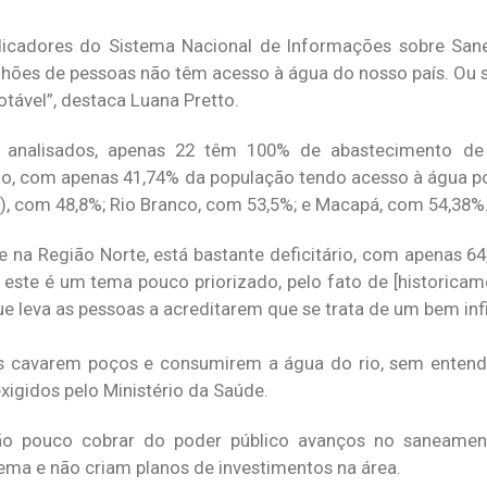
dicadores do Sistema Nacional de Informações sobre San
hões de pessoas não têm acesso à água do nosso país. Ou s
tável”, destaca Luana Pretto.
 analisados, apenas 22 têm 100% de abastecimento de
o, com apenas 41,74% da população tendo acesso à água po
), com 48,8%; Rio Branco, com 53,5%; e Macapá, com 54,38%
e na Região Norte, está bastante deficitário, com apenas 6
este é um tema pouco priorizado, pelo fato de [historicame
ue leva as pessoas a acreditarem que se trata de um bem infin
as cavarem poços e consumirem a água do rio, sem entend
xigidos pelo Ministério da Saúde.
ção pouco cobrar do poder público avanços no saneamen
ma e não criam planos de investimentos na área.