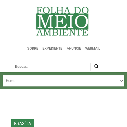
Folha do Meio Ambiente
SOBRE
EXPEDIENTE
ANUNCIE
WEBMAIL
Busca
NOSSA HISTÓRIA
ÚLTIMAS NOTÍCIAS
EDIÇÃO DO MÊS
EDIÇÕES ANTERIORES
BRASÍLIA