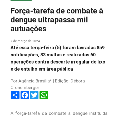
COLUNA DO MEIO
Força-tarefa de combate à
FALE CONOSCO
dengue ultrapassa mil
autuações
7 de março de 2024
Até essa terça-feira (5) foram lavradas 859
notificações, 83 multas e realizadas 60
operações contra descarte irregular de lixo
e de entulho em área pública
Por Agência Brasília* | Edição: Débora
Cronemberger
Share
Facebook
Twitter
WhatsApp
A força-tarefa de combate à dengue instituída