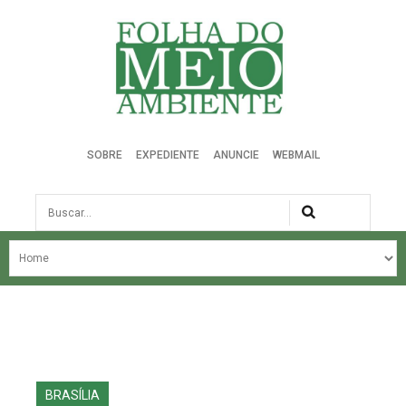
Folha do Meio Ambiente
SOBRE
EXPEDIENTE
ANUNCIE
WEBMAIL
Busca
NOSSA HISTÓRIA
ÚLTIMAS NOTÍCIAS
EDIÇÃO DO MÊS
EDIÇÕES ANTERIORES
BRASÍLIA