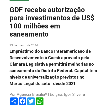
COLUNA DO MEIO
GDF recebe autorização
FALE CONOSCO
para investimentos de US$
100 milhões em
saneamento
13 de março de 2024
Empréstimo do Banco Interamericano de
Desenvolvimento à Caesb aprovado pela
Câmara Legislativa permitirá melhorias no
saneamento do Distrito Federal. Capital tem
níveis de universalização previstos no
Marco Legal do setor desde 2021
Por Agência Brasília* | Edição: Igor Silveira
Share
Facebook
Twitter
WhatsApp