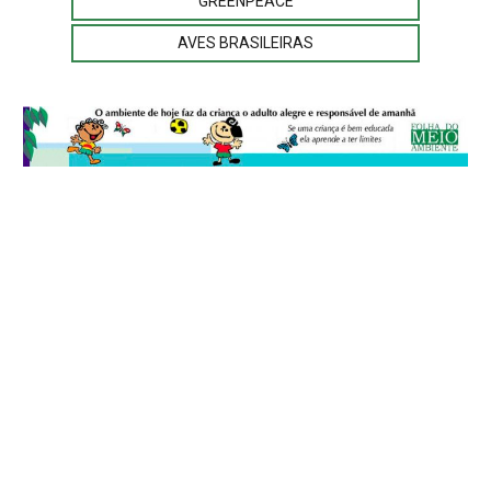
GREENPEACE
AVES BRASILEIRAS
© 2026
Folha do Meio Ambiente
é uma publicação da Folha do Meio
Ambiente Cultura Viva Editora Ltda
SRTV Sul, Quadra 701 Conjunto D, Bloco A, Sala 717 - CEP 70.340-000 -