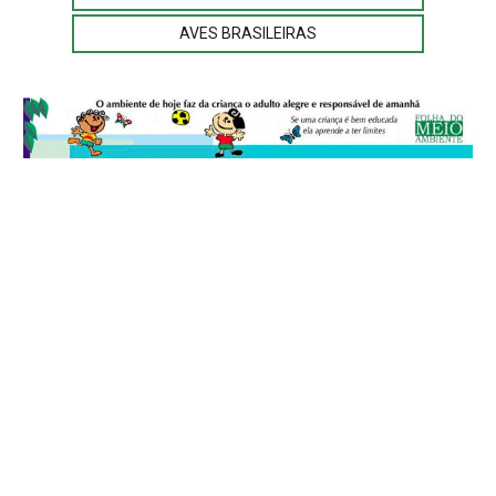
AVES BRASILEIRAS
© 2026
Folha do Meio Ambiente
é uma publicação da Folha do Meio
Ambiente Cultura Viva Editora Ltda
SRTV Sul, Quadra 701 Conjunto D, Bloco A, Sala 717 - CEP 70.340-000 -