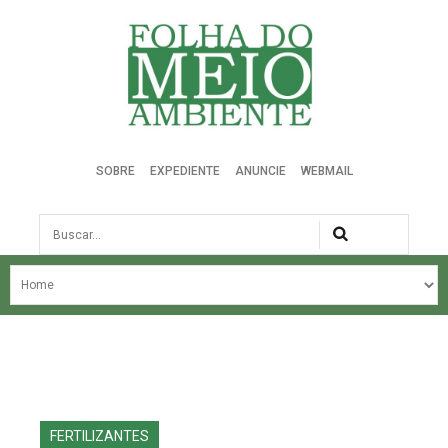
Folha do Meio Ambiente
SOBRE
EXPEDIENTE
ANUNCIE
WEBMAIL
Busca
NOSSA HISTÓRIA
ÚLTIMAS NOTÍCIAS
EDIÇÃO DO MÊS
EDIÇÕES ANTERIORES
FERTILIZANTES