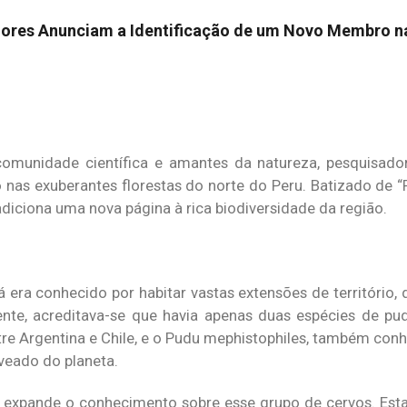
dores Anunciam a Identificação de um Novo Membro na
munidade científica e amantes da natureza, pesquisado
 nas exuberantes florestas do norte do Peru. Batizado de “P
diciona uma nova página à rica biodiversidade da região.
 era conhecido por habitar vastas extensões de território,
nte, acreditava-se que havia apenas duas espécies de pu
entre Argentina e Chile, e o Pudu mephistophiles, também co
veado do planeta.
, expande o conhecimento sobre esse grupo de cervos. Esta