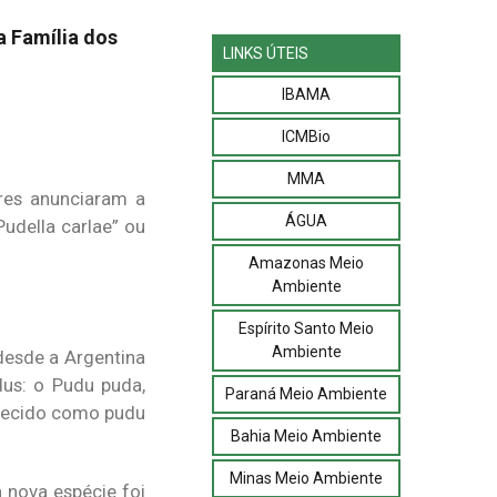
 Família dos
LINKS ÚTEIS
IBAMA
ICMBio
MMA
res anunciaram a
ÁGUA
udella carlae” ou
Amazonas Meio
Ambiente
Espírito Santo Meio
Ambiente
 desde a Argentina
dus: o Pudu puda,
Paraná Meio Ambiente
nhecido como pudu
Bahia Meio Ambiente
Minas Meio Ambiente
 nova espécie foi