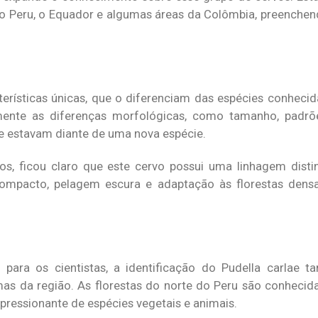
o Peru, o Equador e algumas áreas da Colômbia, preenche
terísticas únicas, que o diferenciam das espécies conhecid
ente as diferenças morfológicas, como tamanho, padr
ue estavam diante de uma nova espécie.
, ficou claro que este cervo possui uma linhagem distin
compacto, pelagem escura e adaptação às florestas den
ara os cientistas, a identificação do Pudella carlae 
s da região. As florestas do norte do Peru são conhecidas
pressionante de espécies vegetais e animais.