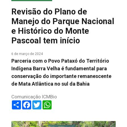
COLUNA DO MEIO
Revisão do Plano de
FALE CONOSCO
Manejo do Parque Nacional
e Histórico do Monte
Pascoal tem início
6 de março de 2024
Parceria com o Povo Pataxó do Território
Indígena Barra Velha é fundamental para
conservação do importante remanescente
de Mata Atlântica no sul da Bahia
Comunicação ICMBio
Share
Facebook
Twitter
WhatsApp