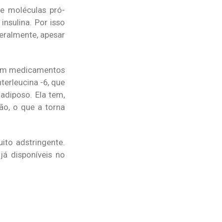
e moléculas pró-
nsulina. Por isso
eralmente, apesar
 com medicamentos
terleucina -6, que
adiposo. Ela tem,
ão, o que a torna
ito adstringente.
á disponíveis no