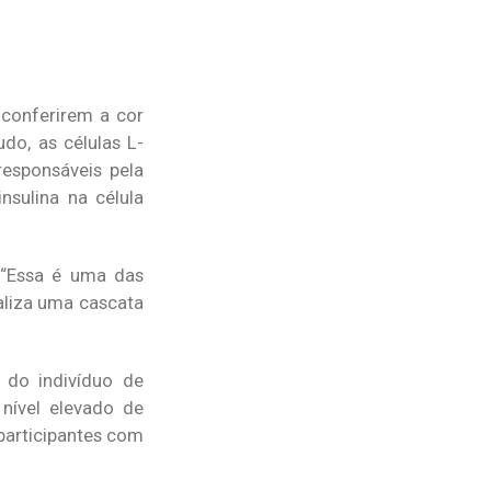
 conferirem a cor
do, as células L-
responsáveis pela
nsulina na célula
. “Essa é uma das
aliza uma cascata
 do indivíduo de
 nível elevado de
 participantes com