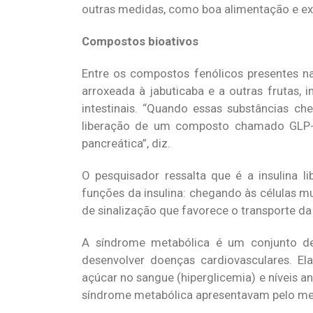
outras medidas, como boa alimentação e exe
Compostos bioativos
Entre os compostos fenólicos presentes na
arroxeada à jabuticaba e a outras frutas, 
intestinais. “Quando essas substâncias ch
liberação de um composto chamado GLP-1 (
pancreática”, diz.
O pesquisador ressalta que é a insulina l
funções da insulina: chegando às células m
de sinalização que favorece o transporte da 
A síndrome metabólica é um conjunto de
desenvolver doenças cardiovasculares. Ela
açúcar no sangue (hiperglicemia) e níveis an
síndrome metabólica apresentavam pelo men