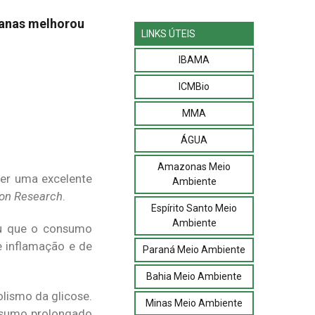
manas melhorou
LINKS ÚTEIS
IBAMA
ICMBio
MMA
ÁGUA
Amazonas Meio
ser uma excelente
Ambiente
ion Research
.
Espírito Santo Meio
Ambiente
ou que o consumo
e inflamação e de
Paraná Meio Ambiente
Bahia Meio Ambiente
lismo da glicose.
Minas Meio Ambiente
onsumo prolongado