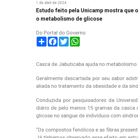
1 de abril de 2024
Estudo feito pela Unicamp mostra que 
o metabolismo de glicose
Do Portal do Governo
Share
Facebook
Twitter
WhatsApp
Casca de Jabuticaba ajuda no metabolismo 
Geralmente descartada por seu sabor adstr
aliada no tratamento da obesidade e da sín
Conduzida por pesquisadores da Universi
diário de pelo menos 15 gramas da casca d
glicose no sangue de indivíduos com síndr
“Os compostos fenólicos e as fibras presen
Já tínhamos observado esse efeito em estu