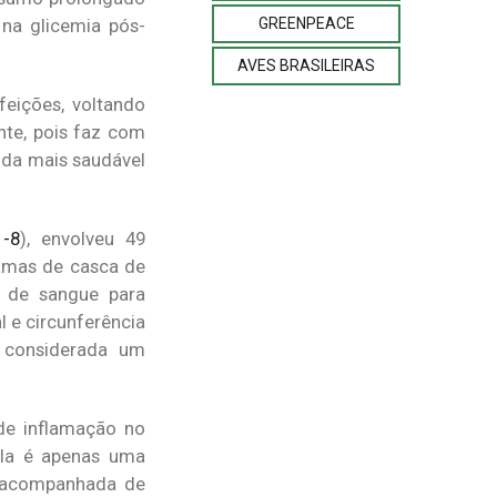
GREENPEACE
 na glicemia pós-
AVES BRASILEIRAS
eições, voltando
nte, pois faz com
ida mais saudável
1-8
), envolveu 49
amas de casca de
s de sangue para
 e circunferência
, considerada um
 de inflamação no
ela é apenas uma
ir acompanhada de