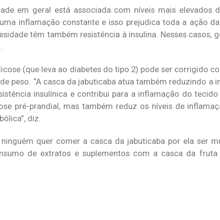
dade em geral está associada com níveis mais elevados d
 uma inflamação constante e isso prejudica toda a ação da i
sidade têm também resistência à insulina. Nesses casos, g
.
licose (que leva ao diabetes do tipo 2) pode ser corrigido
de peso. “A casca da jabuticaba atua também reduzindo a in
stência insulínica e contribui para a inflamação do tecido 
cose pré-prandial, mas também reduz os níveis de inflamaç
lica”, diz.
ninguém quer comer a casca da jabuticaba por ela ser mu
sumo de extratos e suplementos com a casca da fruta j