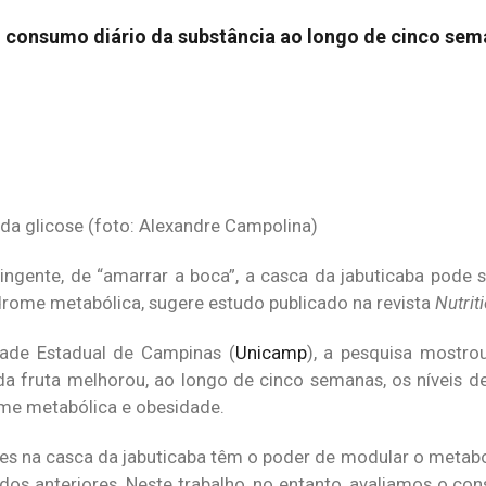
o consumo diário da substância ao longo de cinco se
da glicose (foto: Alexandre Campolina)
ingente, de “amarrar a boca”, a casca da jabuticaba pode 
drome metabólica, sugere estudo publicado na revista
Nutrit
dade Estadual de Campinas (
Unicamp
), a pesquisa mostr
a fruta melhorou, ao longo de cinco semanas, os níveis d
ome metabólica e obesidade.
tes na casca da jabuticaba têm o poder de modular o metabo
dos anteriores. Neste trabalho, no entanto, avaliamos o c