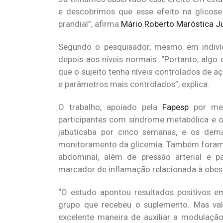
e descobrimos que esse efeito na glicose 
prandial”, afirma
Mário Roberto Maróstica J
Segundo o pesquisador, mesmo em indivíd
depois aos níveis normais. “Portanto, algo
que o sujeito tenha níveis controlados de 
e parâmetros mais controlados”, explica.
O trabalho, apoiado pela
Fapesp
por mei
participantes com síndrome metabólica e 
jabuticaba por cinco semanas, e os dem
monitoramento da glicemia. Também foram a
abdominal, além de pressão arterial e pa
marcador de inflamação relacionada à obes
“O estudo apontou resultados positivos em
grupo que recebeu o suplemento. Mas vale
excelente maneira de auxiliar a modulação