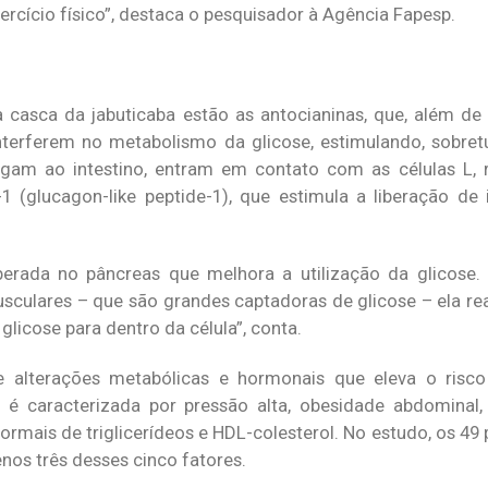
rcício físico”, destaca o pesquisador à Agência Fapesp.
 casca da jabuticaba estão as antocianinas, que, além de
interferem no metabolismo da glicose, estimulando, sobretu
egam ao intestino, entram em contato com as células L, 
glucagon-like peptide-1), que estimula a liberação de i
iberada no pâncreas que melhora a utilização da glicose
usculares – que são grandes captadoras de glicose – ela re
glicose para dentro da célula”, conta.
 alterações metabólicas e hormonais que eleva o risco
 é caracterizada por pressão alta, obesidade abdominal,
ormais de triglicerídeos e HDL-colesterol. No estudo, os 49
os três desses cinco fatores.