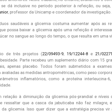
se dá inclusive no período posterior à refeição, ou seja,
unior
, professor da Unicamp e coordenador da investigação.
uos saudáveis a glicemia costuma aumentar após as ref
 que possa baixar a glicemia após uma refeição é interessa
açúcar no sangue ao longo do tempo, o que resulta em uma v
o de três projetos (
22/09493-9
,
19/12244-8
e
21/0227
obesidade. Parte recebeu um suplemento diário com 15 gr
ais, apenas placebo. Todos foram submetidos a exame
valiadas as medidas antropométricas, como peso corporal
râmetros inflamatórios, como a proteína interleucina-6
idade.
 relação à diminuição da glicemia pós-prandial e níveis
 ressaltar que a casca da jabuticaba não faz milagre, 
 da glicemia. Isso quer dizer que a estratégia precisa v