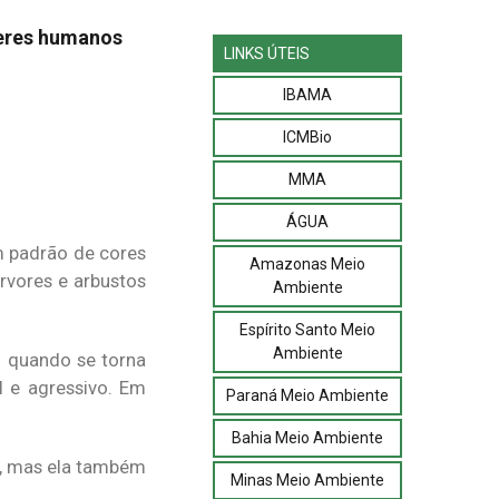
seres humanos
LINKS ÚTEIS
IBAMA
ICMBio
MMA
ÁGUA
m padrão de cores
Amazonas Meio
rvores e arbustos
Ambiente
Espírito Santo Meio
Ambiente
o quando se torna
l e agressivo. Em
Paraná Meio Ambiente
Bahia Meio Ambiente
s, mas ela também
Minas Meio Ambiente