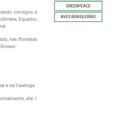
GREENPEACE
hando córregos e
AVES BRASILEIRAS
Colômbia, Equador,
al.
ado, nas florestas
 Grosso.
nal e na Caatinga
ormalmente, até 1