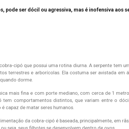
, pode ser dócil ou agressiva, mas é inofensiva aos 
cobra-cipó que possui uma rotina diurna. A serpente tem u
os terrestres e arborícolas. Ela costuma ser avistada em á
e, quando dorme.
ísica mais fina e com porte mediano, com cerca de 1 metr
ipó tem comportamentos distintos, que variam entre o dóci
 é capaz de matar seres humanos.
limentação da cobra-cipó é baseada, principalmente, em rã
ou seja, seus filhotes se desenvolvem dentro de ovos.