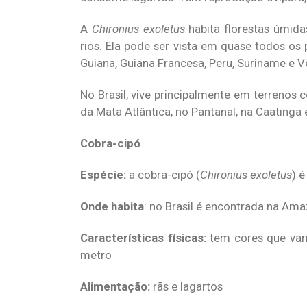
A
Chironius exoletus
habita florestas úmid
rios. Ela pode ser vista em quase todos os 
Guiana, Guiana Francesa, Peru, Suriname e 
No Brasil, vive principalmente em terrenos 
da Mata Atlântica, no Pantanal, na Caatinga 
Cobra-cipó
Espécie:
a cobra-cipó (
Chironius exoletus
) 
Onde habita
: no Brasil é encontrada na Ama
Características físicas:
tem cores que vari
metro
Alimentação:
rãs e lagartos