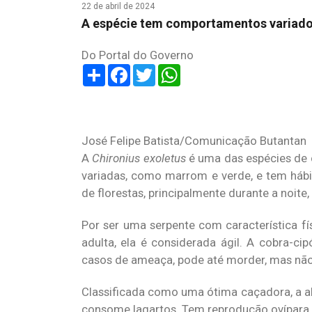
22 de abril de 2024
A espécie tem comportamentos variados
Do Portal do Governo
Share
Facebook
Twitter
WhatsApp
José Felipe Batista/Comunicação Butantan
A
Chironius exoletus
é uma das espécies de 
variadas, como marrom e verde, e tem hábit
de florestas, principalmente durante a noit
Por ser uma serpente com característica f
adulta, ela é considerada ágil. A cobra-c
casos de ameaça, pode até morder, mas não
Classificada como uma ótima caçadora, a a
consome lagartos. Tem reprodução ovípara, 