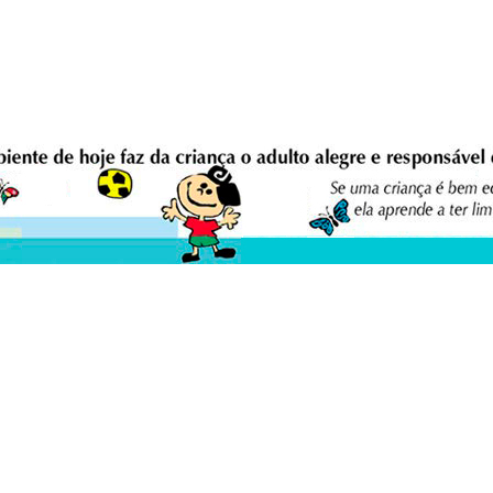
eio Ambiente Cultura Viva Editora
E
0 - Asa Sul - Brasília/DF - Brasil.