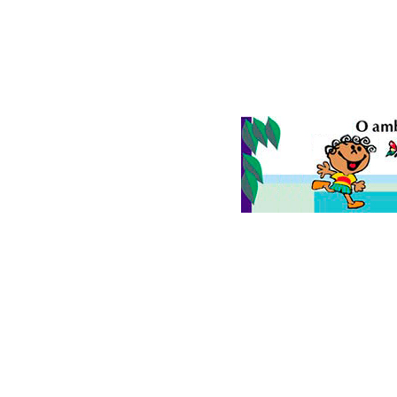
© 2026
Folha do Meio Ambiente
é uma publicação da Folha do M
Ltda
SRTV Sul, Quadra 701 Conjunto D, Bloco A, Sala 717 - CEP 70.340-00