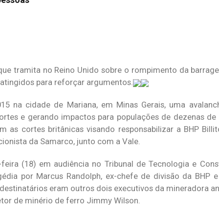
 que tramita no Reino Unido sobre o rompimento da barra
tingidos para reforçar argumentos.
5 na cidade de Mariana, em Minas Gerais, uma avalanche
ortes e gerando impactos para populações de dezenas de 
 as cortes britânicas visando responsabilizar a BHP Billi
ionista da Samarco, junto com a Vale.
feira (18) em audiência no Tribunal de Tecnologia e Const
agédia por Marcus Randolph, ex-chefe de divisão da BHP e
estinatários eram outros dois executivos da mineradora ang
etor de minério de ferro Jimmy Wilson.