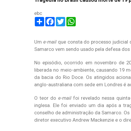
ebc
Share
Facebook
Twitter
WhatsApp
Um
e-mail
que consta do processo judicial
Samarco vem sendo usado pela defesa dos a
No episódio, ocorrido em novembro de 201
liberada no meio-ambiente, causando 19 m
da bacia do Rio Doce. Os atingidos acionam
anglo-australiana com sede em Londres é ac
O teor do
e-mail
foi revelado nessa quinta-
inglesa. Ele foi enviado um dia após a tr
conselho de administração da Samarco. Os d
diretor executivo Andrew Mackenzie e o dir