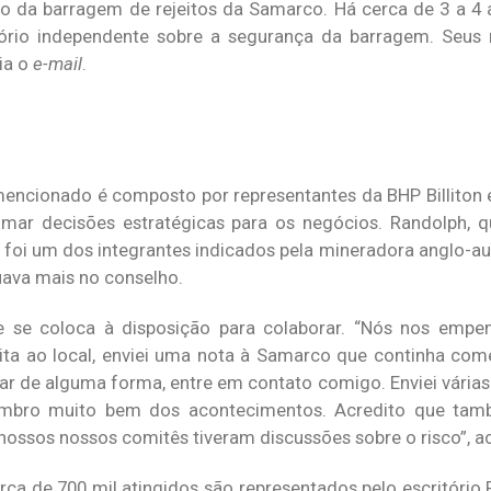
to da barragem de rejeitos da Samarco. Há cerca de 3 a 4 
ório independente sobre a segurança da barragem. Seus 
ia o
e-mail
.
ncionado é composto por representantes da BHP Billiton e
tomar decisões estratégicas para os negócios. Randolph, q
, foi um dos integrantes indicados pela mineradora anglo-au
tuava mais no conselho.
 se coloca à disposição para colaborar. “Nós nos emp
ta ao local, enviei uma nota à Samarco que continha com
ar de alguma forma, entre em contato comigo. Enviei várias 
lembro muito bem dos acontecimentos. Acredito que tam
ossos nossos comitês tiveram discussões sobre o risco”, ac
rca de 700 mil atingidos são representados pelo escritóri