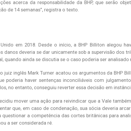
ões acerca da responsabilidade da BHP, que serão objet
o de 14 semanas”, registra o texto.
nido em 2018. Desde o início, a BHP Billiton alegou hav
 danos deveria se dar unicamente sob a supervisão dos tribu
l, quando ainda se discutia se o caso poderia ser analisado 
o juiz inglês Mark Turner acatou os argumentos da BHP Bill
que poderia haver sentenças inconciliáveis com julgament
dos, no entanto, conseguiu reverter essa decisão em instânci
ecidiu mover uma ação para reivindicar que a Vale também 
tentar que, em caso de condenação, sua sócia deveria arc
questionar a competência das cortes britânicas para anali
sou a ser considerada ré.