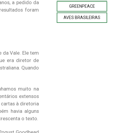
anos, a pedido da
GREENPEACE
resultados foram
AVES BRASILEIRAS
 da Vale. Ele tem
ue era diretor de
straliana. Quando
enhamos muito na
entários extensos
cartas à diretoria
bém havia alguns
rescenta o texto.
o Pogust Goodhead