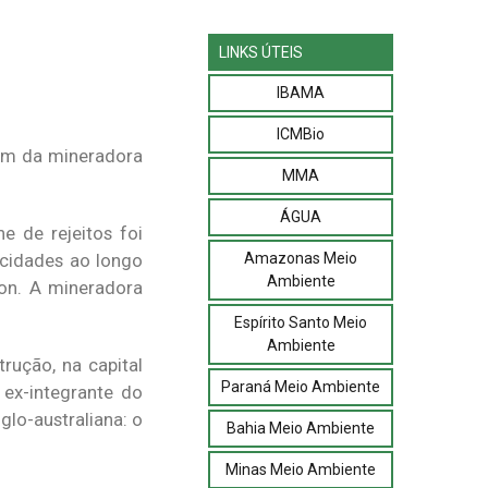
LINKS ÚTEIS
IBAMA
ICMBio
gem da mineradora
MMA
ÁGUA
 de rejeitos foi
Amazonas Meio
cidades ao longo
Ambiente
ton. A mineradora
Espírito Santo Meio
Ambiente
rução, na capital
Paraná Meio Ambiente
 ex-integrante do
lo-australiana: o
Bahia Meio Ambiente
Minas Meio Ambiente