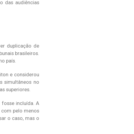
o das audiências
er duplicação de
nais brasileiros.
no país.
iton e considerou
os simultâneos no
as superiores.
fosse incluída. A
ar com pelo menos
sar o caso, mas o