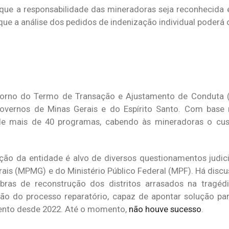
que a responsabilidade das mineradoras seja reconhecida
 que a análise dos pedidos de indenização individual poderá
m torno do Termo de Transação e Ajustamento de Conduta 
overnos de Minas Gerais e do Espírito Santo. Com base n
de mais de 40 programas, cabendo às mineradoras o cus
ção da entidade é alvo de diversos questionamentos judici
erais (MPMG) e do Ministério Público Federal (MPF). Há dis
as de reconstrução dos distritos arrasados na tragédi
ção do processo reparatório, capaz de apontar solução pa
mento desde 2022. Até o momento,
não houve sucesso
.