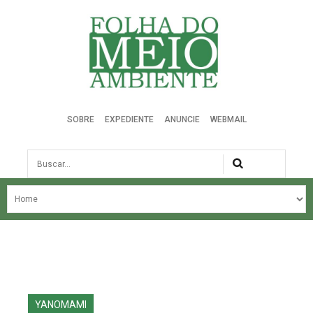
Folha do Meio Ambiente
SOBRE
EXPEDIENTE
ANUNCIE
WEBMAIL
Busca
NOSSA HISTÓRIA
ÚLTIMAS NOTÍCIAS
EDIÇÃO DO MÊS
EDIÇÕES ANTERIORES
YANOMAMI