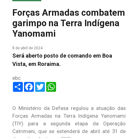
COLUNA DO MEIO
Forças Armadas combatem
FALE CONOSCO
garimpo na Terra Indígena
Yanomami
8 de abril de 2024
Será aberto posto de comando em Boa
Vista, em Roraima.
ebc
Share
Facebook
Twitter
WhatsApp
O Ministério da Defesa regulou a atuação das
Forças Armadas na Terra Indígena Yanomami
(TIY) para a segunda etapa da Operação
Catrimani, que se estenderá de abril até 31 de