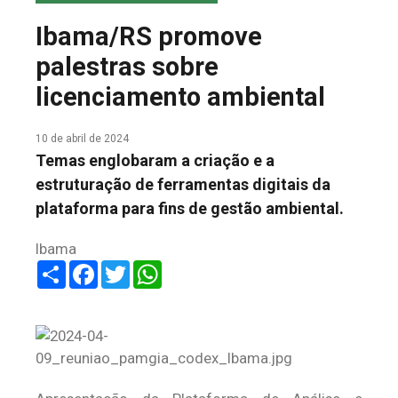
COLUNA DO MEIO
Ibama/RS promove
FALE CONOSCO
palestras sobre
licenciamento ambiental
10 de abril de 2024
Temas englobaram a criação e a
estruturação de ferramentas digitais da
plataforma para fins de gestão ambiental.
Ibama
Share
Facebook
Twitter
WhatsApp