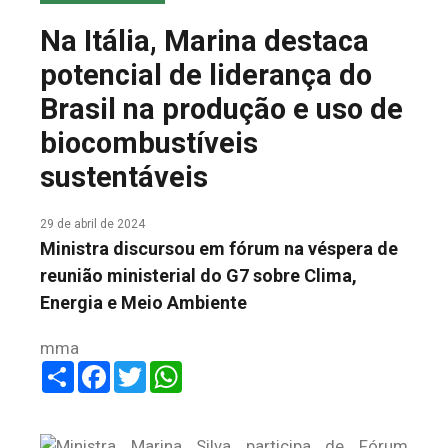
COLUNA DO MEIO
Na Itália, Marina destaca
FALE CONOSCO
potencial de liderança do
Brasil na produção e uso de
biocombustíveis
sustentáveis
29 de abril de 2024
Ministra discursou em fórum na véspera de
reunião ministerial do G7 sobre Clima,
Energia e Meio Ambiente
mma
Share
Facebook
Twitter
WhatsApp