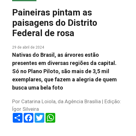
COLUNA DO MEIO
Paineiras pintam as
FALE CONOSCO
paisagens do Distrito
Federal de rosa
29 de abril de 2024
Nativas do Brasil, as árvores estão
presentes em diversas regiões da capital.
Só no Plano Piloto, são mais de 3,5 mil
exemplares, que fazem a alegria de quem
busca uma bela foto
Por Catarina Loiola, da Agência Brasília | Edição:
Ígor Silveira
Share
Facebook
Twitter
WhatsApp