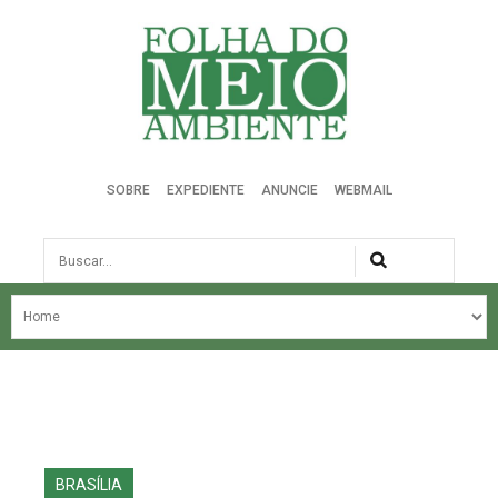
Folha do Meio Ambiente
SOBRE
EXPEDIENTE
ANUNCIE
WEBMAIL
Busca
NOSSA HISTÓRIA
ÚLTIMAS NOTÍCIAS
EDIÇÃO DO MÊS
EDIÇÕES ANTERIORES
BRASÍLIA