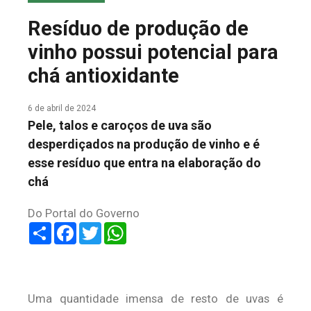
COLUNA DO MEIO
Resíduo de produção de
FALE CONOSCO
vinho possui potencial para
chá antioxidante
6 de abril de 2024
Pele, talos e caroços de uva são
desperdiçados na produção de vinho e é
esse resíduo que entra na elaboração do
chá
Do Portal do Governo
Share
Facebook
Twitter
WhatsApp
Uma quantidade imensa de resto de uvas é