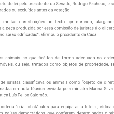
eto de lei pelo presidente do Senado, Rodrigo Pacheco, e 
erados ou excluídos antes da votação.
 muitas contribuições ao texto aprimorando, alargando
 a peça produzida por essa comissão de juristas é o alicerc
no serão edificadas”, afirmou o presidente da Casa.
os animais ao qualificá-los de forma adequada no orden
móveis, ou seja, tratados como objetos de propriedade, 
de juristas classificava os animais como “objeto de direi
onadas em nota técnica enviada pela ministra Marina Silva
stiça Luís Felipe Salomão.
oderia “criar obstáculos para equiparar a tutela jurídic
m países democráticos, que conferem determinados direi