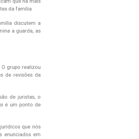
dicam que há mais
es da família.
amília discutem a
mina a guarda, as
 O grupo realizou
s de revisões da
ão de juristas, o
lei é um ponto de
jurídicos que nós
los enunciados em