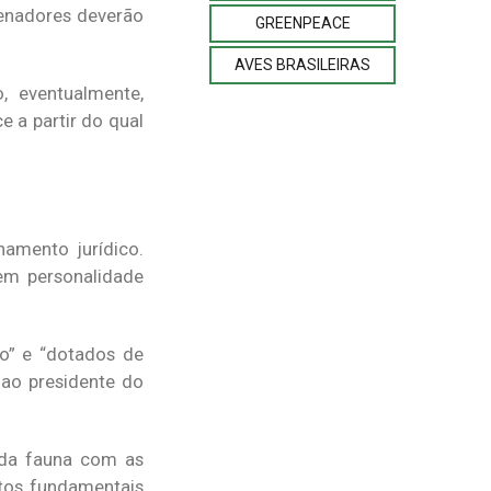
senadores deverão
GREENPEACE
AVES BRASILEIRAS
, eventualmente,
e a partir do qual
amento jurídico.
sem personalidade
to” e “dotados de
 ao presidente do
a da fauna com as
tos fundamentais