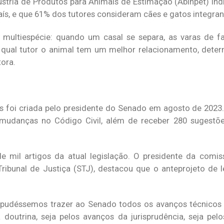
dústria de Produtos para Animais de Estimação (Abinpet) in
s, e que 61% dos tutores consideram cães e gatos integrant
 multiespécie: quando um casal se separa, as varas de f
m qual tutor o animal tem um melhor relacionamento, deter
tora.
as foi criada pelo presidente do Senado em agosto de 2023.
 mudanças no Código Civil, além de receber 280 sugestõe
 mil artigos da atual legislação. O presidente da comiss
Tribunal de Justiça (STJ), destacou que o anteprojeto de 
 pudéssemos trazer ao Senado todos os avanços técnicos 
doutrina, seja pelos avanços da jurisprudência, seja pe